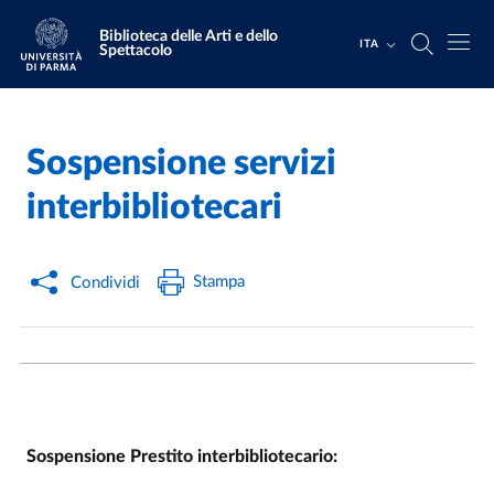
Salta al contenuto principale
Skip to footer
Biblioteca delle Arti e dello
ITA
Spettacolo
Sospensione servizi
Home
/
interbibliotecari
Stampa
Condividi
Sospensione Prestito interbibliotecario: