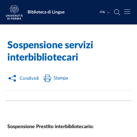
Salta al contenuto principale
Skip to footer
Biblioteca di Lingue
ITA
Sospensione servizi
Home
/
interbibliotecari
Stampa
Condividi
Sospensione Prestito interbibliotecario: