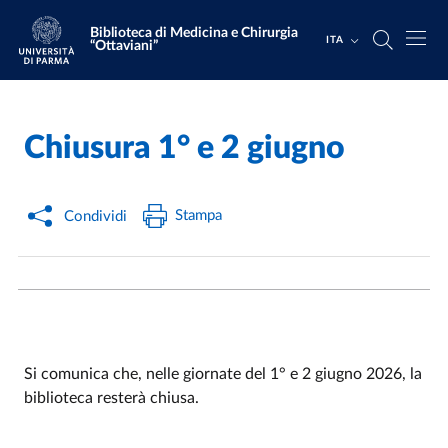
Salta al contenuto principale
Skip to footer
Biblioteca di Medicina e Chirurgia
ITA
“Ottaviani”
Chiusura 1° e 2 giugno
Home
/
Stampa
Condividi
Si comunica che, nelle giornate del 1° e 2 giugno 2026, la
biblioteca resterà chiusa.