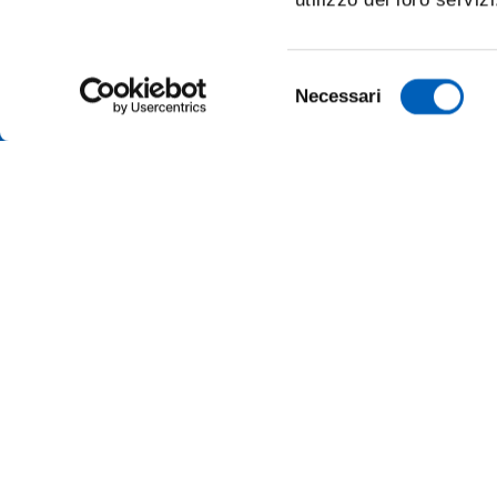
Selezione
Necessari
del
consenso
ALBO O
ALUMNI 
PARMA
AMMINI
Università degli studi di Parma
Via Università, 12 - I 43121 Parma
ATENEO
P.IVA 00308780345
Tel.
+39 0521 902111
BANDI 
PEC:
protocollo@pec.unipr.it
MERCH