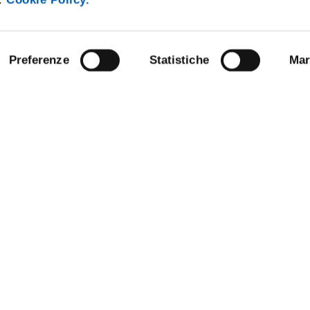
Preferenze
Statistiche
Mar
NLINE
NEWSLETTER DI ATENEO
E AMICI DELL’UNIVERSITÀ DI
PERSONALE
PROTEZIONE DEI DATI - PRIVA
STRAZIONE TRASPARENTE
SOSTIENI L'ATENEO
 SOSTENIBILE
UFFICIO STAMPA
E CONCORSI
URP - UFFICIO RELAZIONI CON 
ANDISING
PUBBLICO