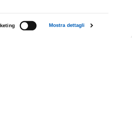
Mostra dettagli
keting
Facebook
Linkedin
Instagram
Youtube
CY
TikTok
Flickr
X
WhatsApp
IL