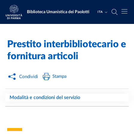
Salta al contenuto principale
Skip to footer
Biblioteca Umanistica dei Paolotti
ITA
Prestito interbibliotecario e
Home
/
fornitura articoli
Stampa
Condividi
Modalità e condizioni del servizio