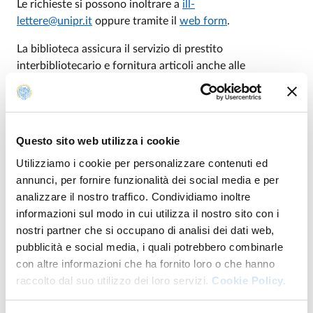
Le richieste si possono inoltrare a
ill-
lettere@unipr.it
oppure tramite il
web form
.
La biblioteca assicura il servizio di prestito
interbibliotecario e fornitura articoli anche alle
biblioteche esterne
. Le richieste possono essere inviate
a
ill-lettere@unipr.it
oppure tramite Nilde.
Questo sito web utilizza i cookie
Utilizziamo i cookie per personalizzare contenuti ed
Modalità e condizioni del
annunci, per fornire funzionalità dei social media e per
servizio
analizzare il nostro traffico. Condividiamo inoltre
informazioni sul modo in cui utilizza il nostro sito con i
Per ulteriori informazioni
consulta il documento del
nostri partner che si occupano di analisi dei dati web,
Servizio di Prestito interbibliotecario e fornitura articoli
.
pubblicità e social media, i quali potrebbero combinarle
con altre informazioni che ha fornito loro o che hanno
raccolto dal suo utilizzo dei loro servizi.
Cookie Policy.
SERVIZIO DI PRESTITO