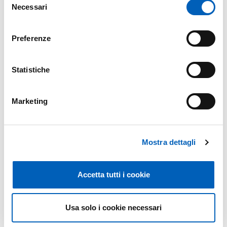
Contratti trasformativi
Necessari
del
consenso
Preferenze
Corresponding author
Statistiche
Marketing
Licenze Creative Commons (CC)
Mostra dettagli
Open Policy Finder (ex servizi Sherpa tra cui
Sherpa Romeo)
Accetta tutti i cookie
Usa solo i cookie necessari
Postprint