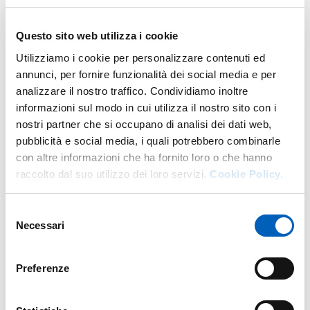
A casa o ovunque tu sia puoi trovare tante risorse per
Questo sito web utilizza i cookie
studiare, preparare esami, scrivere la tesi, fare ricerca
:
Utilizziamo i cookie per personalizzare contenuti ed
libri, riviste, banche dati, video, articoli e tanto altro.
annunci, per fornire funzionalità dei social media e per
analizzare il nostro traffico. Condividiamo inoltre
informazioni sul modo in cui utilizza il nostro sito con i
Vai alla nostra pagina "
La biblioteca a casa tua: tutte le
nostri partner che si occupano di analisi dei dati web,
risorse per studiare a casa
"
e scopri
come ci si connette
pubblicità e social media, i quali potrebbero combinarle
alla rete di Ateneo
e
come scaricare o leggere le risorse
con altre informazioni che ha fornito loro o che hanno
online
che ti servono
per gli esami e per la tesi
.
raccolto dal suo utilizzo dei loro servizi.
Cookie Policy.
Selezione
Modificato il
24/01/2024
Necessari
del
consenso
Preferenze