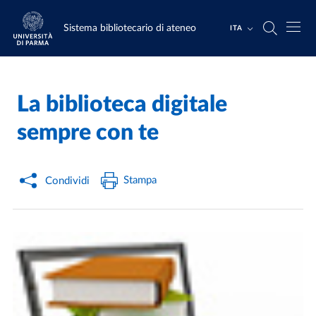
Salta al contenuto principale
Skip to footer
Sistema bibliotecario di ateneo
ITA
La biblioteca digitale
Home
/
sempre con te
Stampa
Condividi