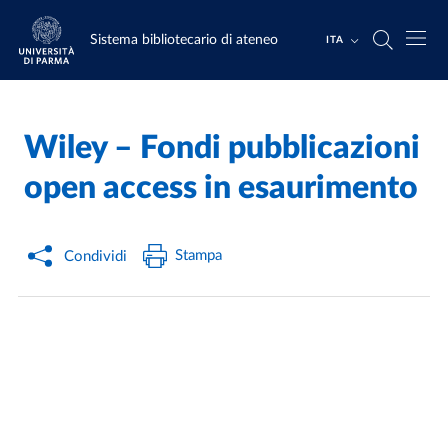
Salta al contenuto principale
Skip to footer
Sistema bibliotecario di ateneo
ITA
Wiley – Fondi pubblicazioni
Home
/
open access in esaurimento
Stampa
Condividi