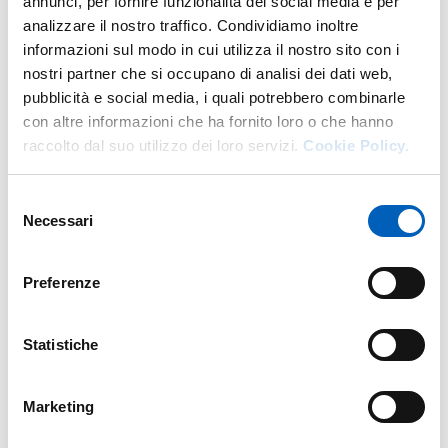
annunci, per fornire funzionalità dei social media e per
pagina
Pubblicare in Open Access
alla voce “Wiley”.
analizzare il nostro traffico. Condividiamo inoltre
informazioni sul modo in cui utilizza il nostro sito con i
nostri partner che si occupano di analisi dei dati web,
Modificato il
05/11/2025
pubblicità e social media, i quali potrebbero combinarle
con altre informazioni che ha fornito loro o che hanno
raccolto dal suo utilizzo dei loro servizi.
Cookie Policy.
Selezione
Necessari
del
consenso
Preferenze
Statistiche
Marketing