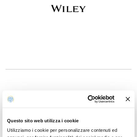
[Aggiornamento del 04/11/2025] Il team CARE della
CRUI ha comunicato che i fondi 2025 per pubblicare
gratuitamente in open access sulle riviste dell'editore
Wiley si esauriranno presumibilmente entro la fine del
Questo sito web utilizza i cookie
mese di novembre.
Utilizziamo i cookie per personalizzare contenuti ed
Eventuali ulteriori aggiornamenti saranno pubblicati nella