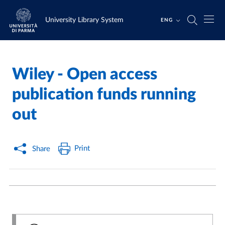
Skip to main content
Skip to footer
University Library System
ENG
Wiley - Open access
Home
/
/
publication funds running
out
Print
Share