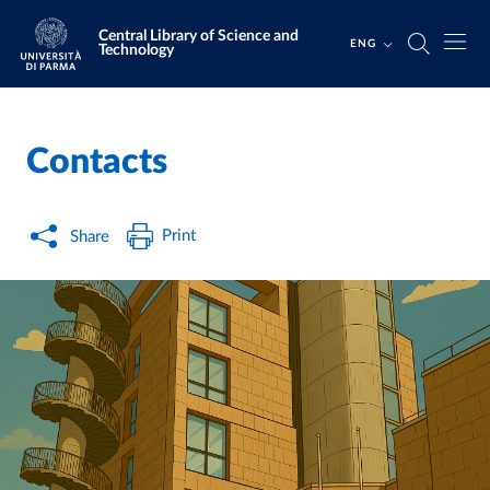
Skip to main content
Skip to footer
Central Library of Science and
ENG
Technology
Contacts
Home
/
/
Print
Share