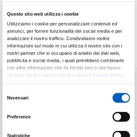
massimo.savino@unipr.it
SURIANO Maria Grazia
| +39 0521 905016 |
Questo sito web utilizza i cookie
mariagrazia.suriano@unipr.it
Utilizziamo i cookie per personalizzare contenuti ed
ZEPPELLINI Davide
| +39 0521 902087 |
annunci, per fornire funzionalità dei social media e per
davide.zeppellini@unipr.it
analizzare il nostro traffico. Condividiamo inoltre
informazioni sul modo in cui utilizza il nostro sito con i
nostri partner che si occupano di analisi dei dati web,
Modified on
12/06/2026
pubblicità e social media, i quali potrebbero combinarle
con altre informazioni che ha fornito loro o che hanno
raccolto dal suo utilizzo dei loro servizi.
Cookie Policy.
Related contents
Selezione
Necessari
del
consenso
Preferenze
Statistiche