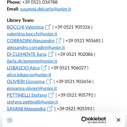
Phone:
+39 0521 034788
Email:
susanna.delcarlo@unipr.it
Library Team:
BOCCHI Valentina
| +39 0521 905326 |
valentina.bocchi@unipr.it
CORRADINI Alessandro
| +39 0521 905681 |
alessandro.corradini@unipr.it
DI CLEMENTE Ilaria
| +39 0521 902086 |
ilaria.diclemente@unipr.it
LOBASCIO Alice
| +39 0521 906027 |
alice.lobascio@unipr.it
OLIVIERI Giovanna
| +39 0521 902656 |
giovanna.olivieri@unipr.it
PETTINELLI Stefano
| +39 0521 905791 |
stefano.pettinelli@unipr.it
SAVANI Alessandra
| +39 0521 905593 |
alessandra.savani@unipr.it
SAVINO Massimo
| +39 0521 905232 |