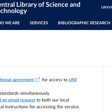
ntral Library of Science and
UNIV
echnology
in navigation
O WE ARE
SERVICES
BIBLIOGRAPHIC RESEARCH
tional agreement
for access to
UNI
 standards simultaneously.
 an email request
to both our local
al instructions for accessing the service.