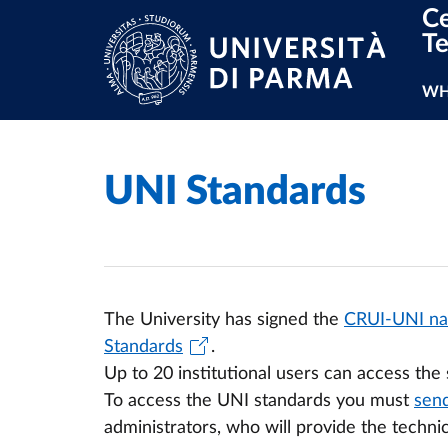
Ce
Skip to main content
Skip to footer
T
Ma
WH
UNI Standards
Home
/
/
The University has signed the
CRUI-UNI na
Standards
.
Up to 20 institutional users can access the
To access the UNI standards you must
send
administrators, who will provide the technic